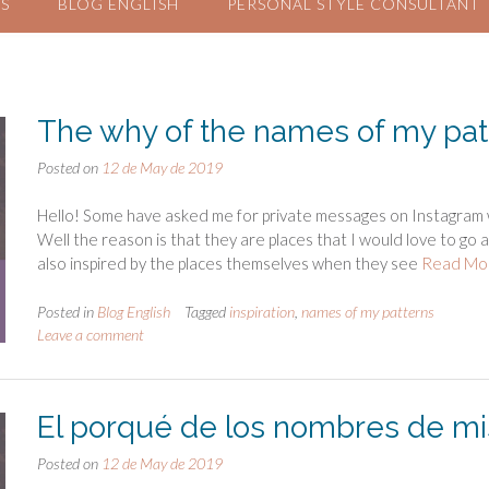
S
BLOG ENGLISH
PERSONAL STYLE CONSULTANT
The why of the names of my pat
Posted on
12 de May de 2019
Hello! Some have asked me for private messages on Instagram w
Well the reason is that they are places that I would love to go a
also inspired by the places themselves when they see
Read Mo
Posted in
Blog English
Tagged
inspiration
,
names of my patterns
Leave a comment
El porqué de los nombres de mi
Posted on
12 de May de 2019