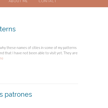
ABOUT ME
CONTACT
terns
hy these names of cities in some of my patterns
nd that I have not been able to visit yet. They are
re
s patrones