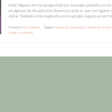
Hola! Algunos me han preguntado por mensajes privados en In
en algunos de mis patrones. Bueno la razón es que son lugares 
visitar. También están inspirados en los propios lugares al ver fo
Posted in
Sin categoría
Tagged
inspiración
,
inspiration
,
names of my patt
Leave a comment