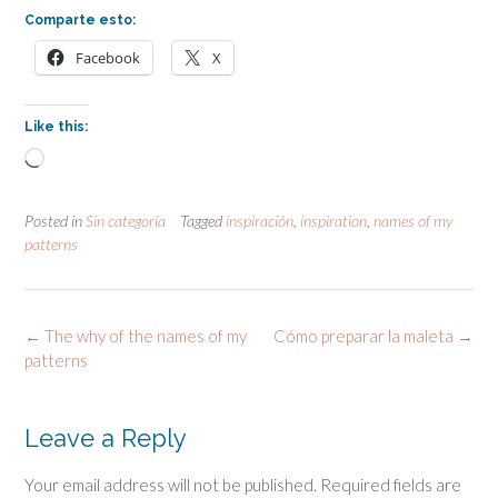
Comparte esto:
Facebook
X
Like this:
Loading…
Posted in
Sin categoría
Tagged
inspiración
,
inspiration
,
names of my
patterns
Post
←
The why of the names of my
Cómo preparar la maleta
→
navigation
patterns
Leave a Reply
Your email address will not be published.
Required fields are