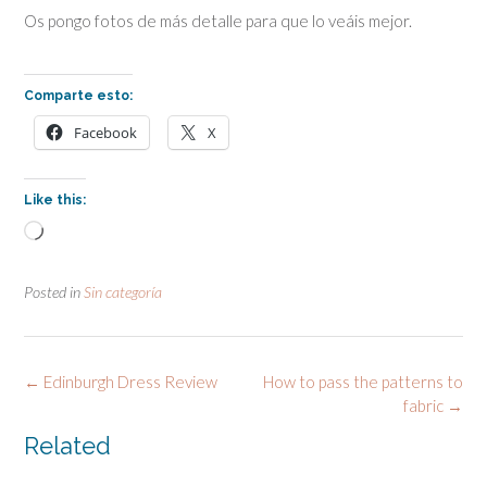
Os pongo fotos de más detalle para que lo veáis mejor.
Comparte esto:
Facebook
X
Like this:
Loading…
Posted in
Sin categoría
Post
←
Edinburgh Dress Review
How to pass the patterns to
navigation
fabric
→
Related