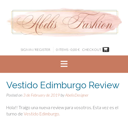
Skip
to
content
SIGN IN / REGISTER
0 ITEMS - 0,00 €
CHECKOUT
Vestido Edimburgo Review
Posted on
3 de February de 2019
by
AbelisDesigner
Hola!! Traigo una nueva review para vosotros. Esta vez es el
turno de
Vestido Edimburgo.