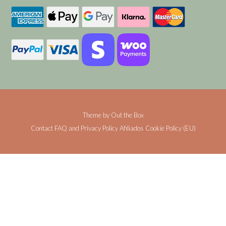
Theme by
Out the Box
Contact
FAQ and Privacy Policy
Afiliados
Cookie Policy (EU)