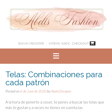
Skip
to
content
SIGN IN / REGISTER
0 ITEMS - 0,00 €
CHECKOUT
Telas: Combinaciones para
cada patrón
Posted on
6 de June de 2020
by
AbelisDesigner
A la hora de ponerte a coser, te pones a buscar las telas que
más te gustan y a veces no tienes en cuenta las