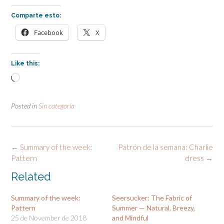
Comparte esto:
Facebook
X
Like this:
Loading…
Posted in
Sin categoría
Post
←
Summary of the week:
Patrón de la semana: Charlie
navigation
Pattern
dress
→
Related
Summary of the week:
Seersucker: The Fabric of
Pattern
Summer — Natural, Breezy,
25 de November de 2018
and Mindful