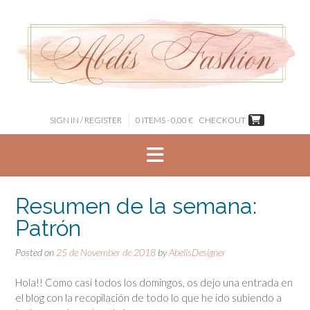
Skip
to
content
SIGN IN / REGISTER
0 ITEMS - 0,00 €
CHECKOUT
Resumen de la semana:
Patrón
Posted on
25 de November de 2018
by
AbelisDesigner
Hola!! Como casi todos los domingos, os dejo una entrada en
el blog con la recopilación de todo lo que he ido subiendo a